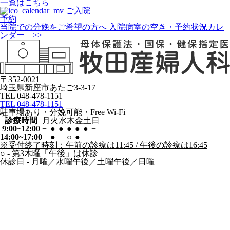
一覧はこちら
ご入院
予約
当院での分娩をご希望の方へ
入院病室の空き・予約状況カレ
ンダー >>
〒352-0021
埼玉県新座市あたご3-3-17
TEL 048-478-1151
TEL 048-478-1151
駐車場あり・分娩可能・Free Wi-Fi
診療時間
月
火
水
木
金
土
日
9:00~12:00
−
●
●
●
●
●
−
14:00~17:00
−
●
−
○
●
−
−
※受付終了時刻：午前の診療は11:45 / 午後の診療は16:45
○
- 第3木曜「午後」は休診
休診日
- 月曜／水曜午後／土曜午後／日曜