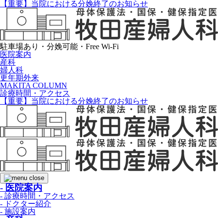
【重要】当院における分娩終了のお知らせ
駐車場あり・分娩可能・Free Wi-Fi
医院案内
産科
婦人科
更年期外来
MAKITA COLUMN
診療時間・アクセス
【重要】当院における分娩終了のお知らせ
- 医院案内
- 診療時間・アクセス
- ドクター紹介
- 施設案内