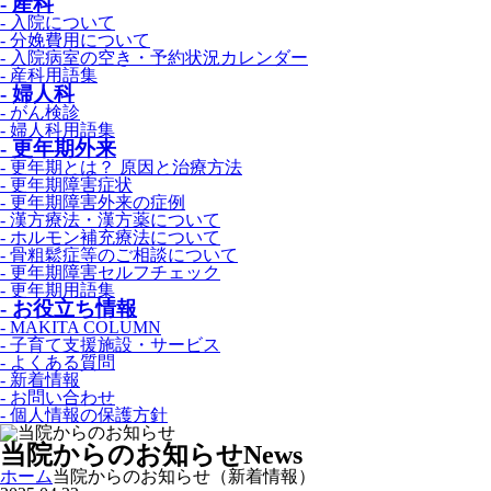
- 産科
- 入院について
- 分娩費用について
- 入院病室の空き・予約状況カレンダー
- 産科用語集
- 婦人科
- がん検診
- 婦人科用語集
- 更年期外来
- 更年期とは？ 原因と治療方法
- 更年期障害症状
- 更年期障害外来の症例
- 漢方療法・漢方薬について
- ホルモン補充療法について
- 骨粗鬆症等のご相談について
- 更年期障害セルフチェック
- 更年期用語集
- お役立ち情報
- MAKITA COLUMN
- 子育て支援施設・サービス
- よくある質問
- 新着情報
- お問い合わせ
- 個人情報の保護方針
当院からのお知らせ
News
ホーム
当院からのお知らせ（新着情報）